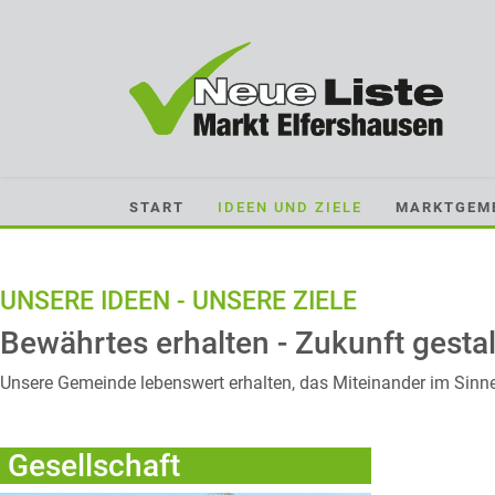
Start
Ideen und Ziele
Marktgemeinderäte
START
IDEEN UND ZIELE
MARKTGEM
Termine
UNSERE IDEEN - UNSERE ZIELE
Bilanz
Bewährtes erhalten - Zukunft gestal
Unsere Gemeinde lebenswert erhalten, das Miteinander im Sinne c
Kontakt
Gesellschaft